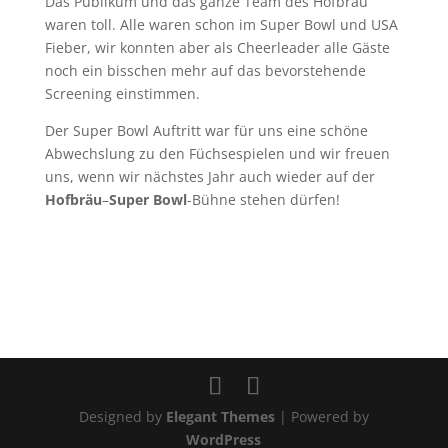
Das Publikum und das ganze Team des Hofbräu
waren toll. Alle waren schon im Super Bowl und USA
Fieber, wir konnten aber als Cheerleader alle Gäste
noch ein bisschen mehr auf das bevorstehende
Screening einstimmen.
Der Super Bowl Auftritt war für uns eine schöne
Abwechslung zu den Füchsespielen und wir freuen
uns, wenn wir nächstes Jahr auch wieder auf der
Hofbräu
–
Super Bowl
-Bühne stehen dürfen!
Designed by
Elegant Themes
| Powered by
WordPress